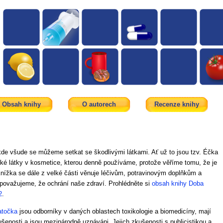
Obsah knihy
O autorech
Recenze knihy
kde všude se můžeme setkat se škodlivými látkami. Ať už to jsou tzv. Éčka
cké látky v kosmetice, kterou denně používáme, protože věříme tomu, že je
nížka se dále z velké části věnuje léčivům, potravinovým doplňkům a
 považujeme, že ochrání naše zdraví. Prohlédněte si
obsah knihy Doba
2
.
atočka
jsou odborníky v daných oblastech toxikologie a biomedicíny, mají
kušenosti a jsou mezinárodně uznáváni. Jejich zkušenosti s publicistikou a