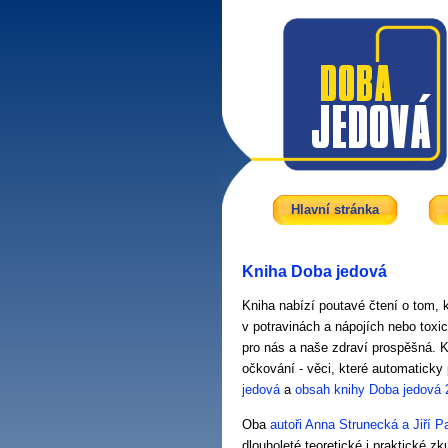
Hlavní stránka
Kniha Doba jedová
Kniha nabízí poutavé čtení o tom, 
v potravinách a nápojích nebo toxi
pro nás a naše zdraví prospěšná. K
očkování - věci, které automaticky
jedová
a
obsah knihy Doba jedová 
Oba
autoři Anna Strunecká a Jiří P
dlouholeté teoretické i praktické z