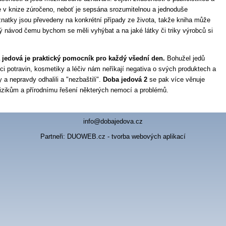
e v knize zúročeno, neboť je sepsána srozumitelnou a jednoduše
natky jsou převedeny na konkrétní případy ze života, takže kniha může
ký návod čemu bychom se měli vyhýbat a na jaké látky či triky výrobců si
 jedová je praktický pomocník pro každý všední den.
Bohužel jedů
ci potravin, kosmetiky a léčiv nám neříkají negativa o svých produktech a
y a nepravdy odhalili a "nezbaštili".
Doba jedová 2
se pak více věnuje
izikům a přírodnímu řešení některých nemocí a problémů.
info@dobajedova.cz
Partneři:
DUOWEB.cz - tvorba webových aplikací